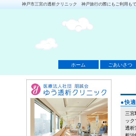
神戸市三宮の透析クリニック 神戸旅行の際にもご利用も
ホーム
ごあいさつ
●快
三宮
ック
透析
析治