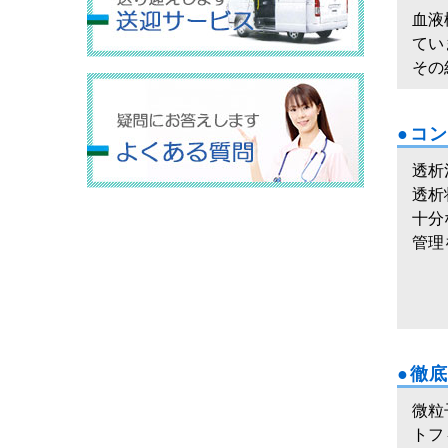
血液
てい
その
●コ
透析
透析
十分
管理
●徹
微粒
トフ