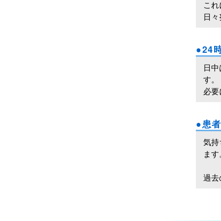
これ
日々
●2
日中
す。
必要
●患
気持
ます
過去