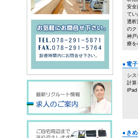
安全
てい
透析
のク
神戸
療を
●電
シス
計算
iP
●き